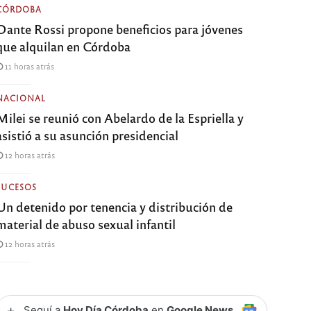
CÓRDOBA
Dante Rossi propone beneficios para jóvenes
que alquilan en Córdoba
11 horas atrás
NACIONAL
Milei se reunió con Abelardo de la Espriella y
asistió a su asunción presidencial
12 horas atrás
SUCESOS
Un detenido por tenencia y distribución de
material de abuso sexual infantil
12 horas atrás
+
Seguí a
Hoy Día Córdoba
en
Google News