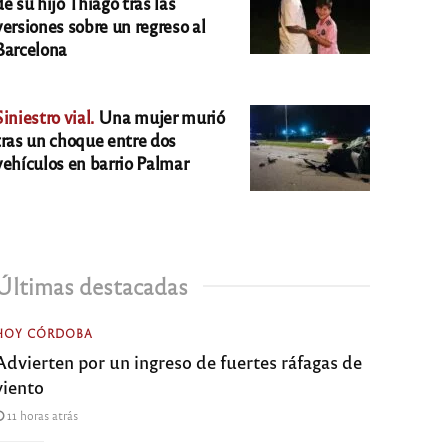
de su hijo Thiago tras las
versiones sobre un regreso al
Barcelona
Siniestro vial.
Una mujer murió
tras un choque entre dos
vehículos en barrio Palmar
Últimas destacadas
HOY CÓRDOBA
Advierten por un ingreso de fuertes ráfagas de
viento
11 horas atrás