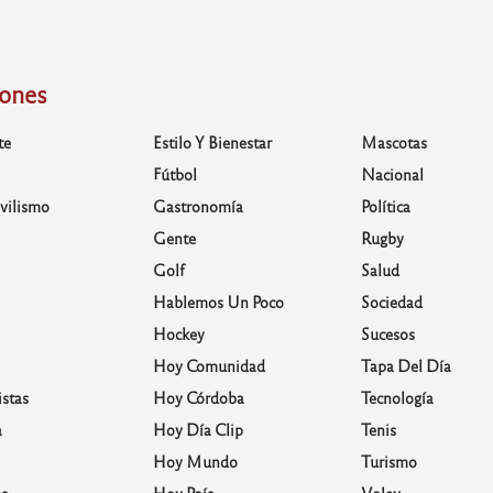
iones
te
Estilo Y Bienestar
Mascotas
Fútbol
Nacional
vilismo
Gastronomía
Política
Gente
Rugby
Golf
Salud
Hablemos Un Poco
Sociedad
Hockey
Sucesos
Hoy Comunidad
Tapa Del Día
stas
Hoy Córdoba
Tecnología
a
Hoy Día Clip
Tenis
Hoy Mundo
Turismo
s
Hoy País
Voley