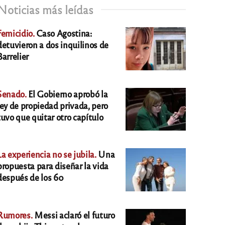
Noticias más leídas
Femicidio.
Caso Agostina:
detuvieron a dos inquilinos de
Barrelier
Senado.
El Gobierno aprobó la
ley de propiedad privada, pero
tuvo que quitar otro capítulo
La experiencia no se jubila.
Una
propuesta para diseñar la vida
después de los 60
Rumores.
Messi aclaró el futuro