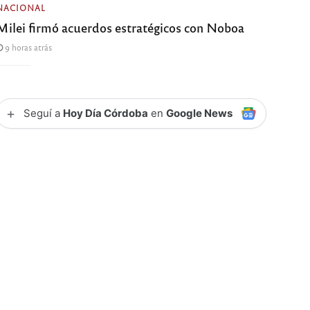
NACIONAL
Milei firmó acuerdos estratégicos con Noboa
9 horas atrás
+
Seguí a
Hoy Día Córdoba
en
Google News