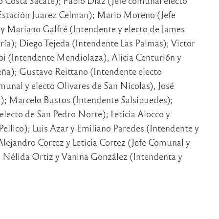
to Costa Sacate); Pablo Diaz (Jefe comunal electo
 Estación Juarez Celman); Mario Moreno (Jefe
y Mariano Galfré (Intendente y electo de James
ría); Diego Tejeda (Intendente Las Palmas); Victor
ibi (Intendente Mendiolaza), Alicia Centurión y
eña); Gustavo Reittano (Intendente electo
munal y electo Olivares de San Nicolas), José
); Marcelo Bustos (Intendente Salsipuedes);
electo de San Pedro Norte); Leticia Alocco y
Pellico); Luis Azar y Emiliano Paredes (Intendente y
 Alejandro Cortez y Leticia Cortez (Jefe Comunal y
; Nélida Ortiz y Vanina González (Intendenta y