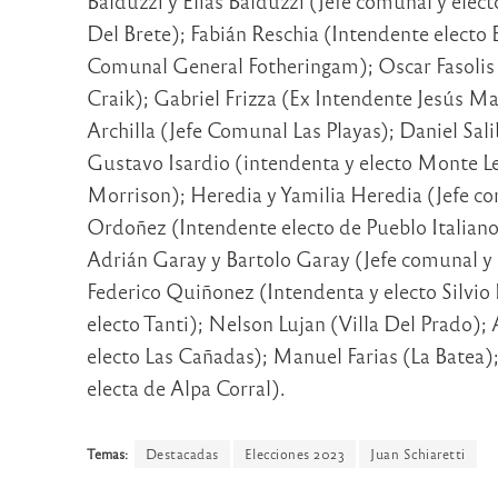
Balduzzi y Elias Balduzzi (Jefe comunal y elec
Del Brete); Fabián Reschia (Intendente electo
Comunal General Fotheringam); Oscar Fasolis 
Craik); Gabriel Frizza (Ex Intendente Jesús Ma
Archilla (Jefe Comunal Las Playas); Daniel Sal
Gustavo Isardio (intendenta y electo Monte L
Morrison); Heredia y Yamilia Heredia (Jefe co
Ordoñez (Intendente electo de Pueblo Italiano
Adrián Garay y Bartolo Garay (Jefe comunal y 
Federico Quiñonez (Intendenta y electo Silvio 
electo Tanti); Nelson Lujan (Villa Del Prado);
electo Las Cañadas); Manuel Farias (La Batea)
electa de Alpa Corral).
Temas:
Destacadas
Elecciones 2023
Juan Schiaretti