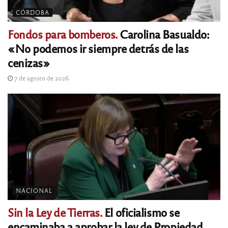
CÓRDOBA
Fondos para bomberos.
Carolina Basualdo:
«No podemos ir siempre detrás de las
cenizas»
7 de agosto de 2026
NACIONAL
Sin la Ley de Tierras.
El oficialismo se
encaminaba a aprobar la ley de Propiedad