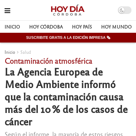
INICIO
HOY CÓRDOBA
HOY PAÍS
HOY MUNDO
SUSCRIBITE GRATIS A LA EDICIÓN IMPRESA 🗞
Inicio
Salud
Contaminación atmosférica
La Agencia Europea de
Medio Ambiente informó
que la contaminación causa
más del 10 % de los casos de
cáncer
Según el informe, la mayoría de estos riesgos