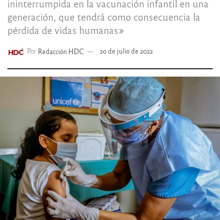
ininterrumpida en la vacunación infantil en una
generación, que tendrá como consecuencia la
pérdida de vidas humanas»
Por
Redacción HDC
20 de julio de 2022