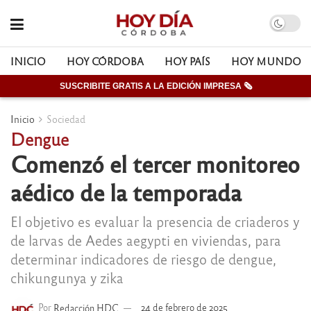
INICIO
HOY CÓRDOBA
HOY PAÍS
HOY MUNDO
SUSCRIBITE GRATIS A LA EDICIÓN IMPRESA 🗞
Inicio
Sociedad
Dengue
Comenzó el tercer monitoreo
aédico de la temporada
El objetivo es evaluar la presencia de criaderos y
de larvas de Aedes aegypti en viviendas, para
determinar indicadores de riesgo de dengue,
chikungunya y zika
Por
Redacción HDC
24 de febrero de 2025