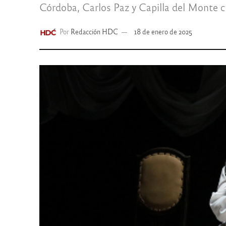
Córdoba, Carlos Paz y Capilla del Monte cu
Por
Redacción HDC
18 de enero de 2025