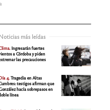
a
Noticias más leídas
Clima.
Ingresarán fuertes
vientos a Córdoba y piden
extremar las precauciones
Día 4.
Tragedia en Altas
Cumbres: testigos afirman que
González hacía sobrepasos en
doble línea