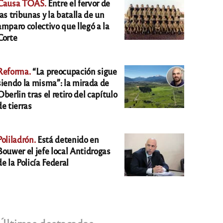
Causa TOAS.
Entre el fervor de
las tribunas y la batalla de un
amparo colectivo que llegó a la
Corte
Reforma.
“La preocupación sigue
siendo la misma”: la mirada de
Oberlin tras el retiro del capítulo
de tierras
Poliladrón.
Está detenido en
Bouwer el jefe local Antidrogas
de la Policía Federal