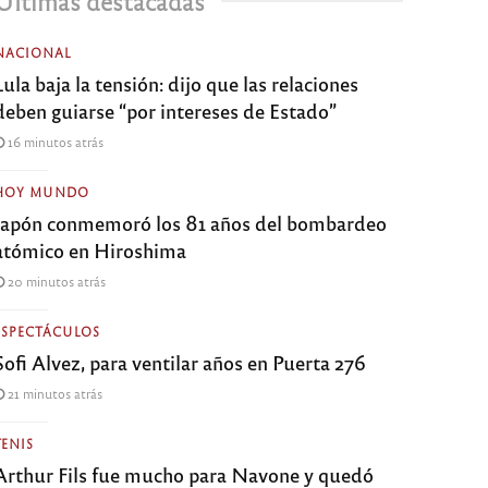
Últimas destacadas
NACIONAL
Lula baja la tensión: dijo que las relaciones
deben guiarse “por intereses de Estado”
16 minutos atrás
HOY MUNDO
Japón conmemoró los 81 años del bombardeo
atómico en Hiroshima
20 minutos atrás
ESPECTÁCULOS
Sofi Alvez, para ventilar años en Puerta 276
21 minutos atrás
TENIS
Arthur Fils fue mucho para Navone y quedó