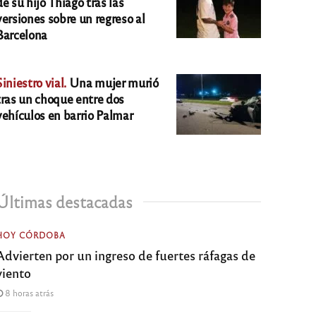
de su hijo Thiago tras las
versiones sobre un regreso al
Barcelona
Siniestro vial.
Una mujer murió
tras un choque entre dos
vehículos en barrio Palmar
Últimas destacadas
HOY CÓRDOBA
Advierten por un ingreso de fuertes ráfagas de
viento
8 horas atrás