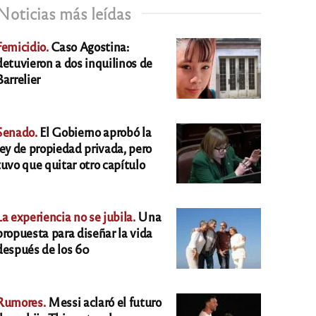
Noticias más leídas
Femicidio.
Caso Agostina:
detuvieron a dos inquilinos de
Barrelier
Senado.
El Gobierno aprobó la
ley de propiedad privada, pero
tuvo que quitar otro capítulo
La experiencia no se jubila.
Una
propuesta para diseñar la vida
después de los 60
Rumores.
Messi aclaró el futuro