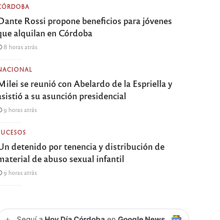
CÓRDOBA
Dante Rossi propone beneficios para jóvenes
que alquilan en Córdoba
8 horas atrás
NACIONAL
Milei se reunió con Abelardo de la Espriella y
asistió a su asunción presidencial
9 horas atrás
SUCESOS
Un detenido por tenencia y distribución de
material de abuso sexual infantil
9 horas atrás
+
Seguí a
Hoy Día Córdoba
en
Google News