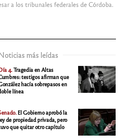
resar a los tribunales federales de Córdoba.
Noticias más leídas
Día 4.
Tragedia en Altas
Cumbres: testigos afirman que
González hacía sobrepasos en
doble línea
Senado.
El Gobierno aprobó la
ley de propiedad privada, pero
tuvo que quitar otro capítulo