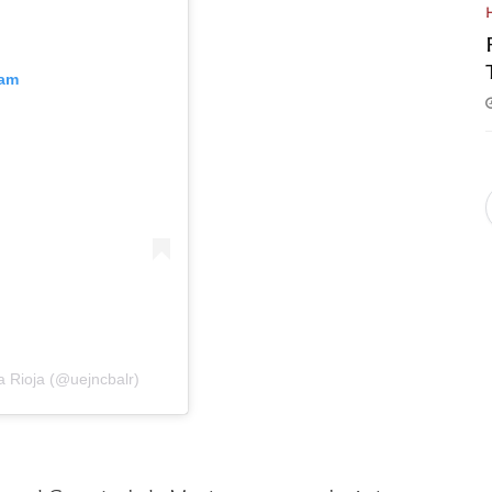
ram
 Rioja (@uejncbalr)