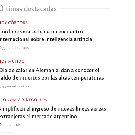
Últimas destacadas
HOY CÓRDOBA
Córdoba será sede de un encuentro
internacional sobre inteligencia artificial
33 minutos atrás
HOY MUNDO
Ola de calor en Alemania: dan a conocer el
saldo de muertos por las altas temperaturas
43 minutos atrás
ECONOMÍA Y NEGOCIOS
Simplifican el ingreso de nuevas líneas aéreas
extranjeras al mercado argentino
1 hora atrás