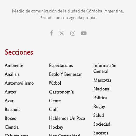
Medio de comunicación de la ciudad de Córdoba, Argentina.
Periodismo con agenda propia.
Secciones
Ambiente
Espectáculos
Información
General
Análisis
Estilo Y Bienestar
Mascotas
Automovilismo
Fútbol
Nacional
Autos
Gastronomía
Política
Azar
Gente
Rugby
Basquet
Golf
Salud
Boxeo
Hablemos Un Poco
Sociedad
Ciencia
Hockey
Sucesos
Columnistas
Hoy Comunidad