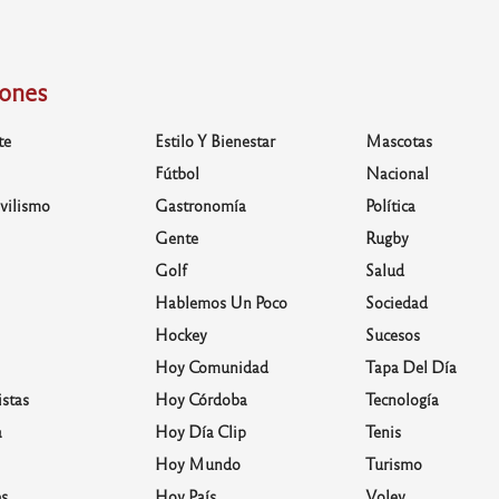
iones
te
Estilo Y Bienestar
Mascotas
Fútbol
Nacional
vilismo
Gastronomía
Política
Gente
Rugby
Golf
Salud
Hablemos Un Poco
Sociedad
Hockey
Sucesos
Hoy Comunidad
Tapa Del Día
stas
Hoy Córdoba
Tecnología
a
Hoy Día Clip
Tenis
Hoy Mundo
Turismo
s
Hoy País
Voley