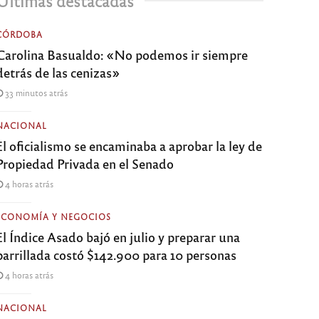
Últimas destacadas
CÓRDOBA
Carolina Basualdo: «No podemos ir siempre
detrás de las cenizas»
33 minutos atrás
NACIONAL
El oficialismo se encaminaba a aprobar la ley de
Propiedad Privada en el Senado
4 horas atrás
ECONOMÍA Y NEGOCIOS
El Índice Asado bajó en julio y preparar una
parrillada costó $142.900 para 10 personas
4 horas atrás
NACIONAL