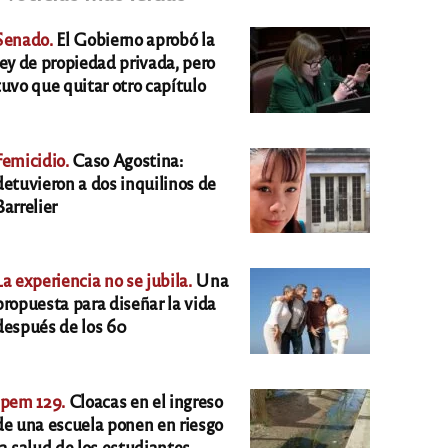
Senado.
El Gobierno aprobó la
ley de propiedad privada, pero
tuvo que quitar otro capítulo
Femicidio.
Caso Agostina:
detuvieron a dos inquilinos de
Barrelier
La experiencia no se jubila.
Una
propuesta para diseñar la vida
después de los 60
Ipem 129.
Cloacas en el ingreso
de una escuela ponen en riesgo
la salud de los estudiantes