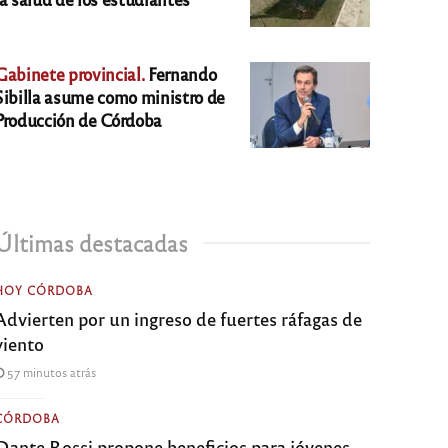
Gabinete provincial.
Fernando
Sibilla asume como ministro de
Producción de Córdoba
Últimas destacadas
HOY CÓRDOBA
Advierten por un ingreso de fuertes ráfagas de
viento
57 minutos atrás
CÓRDOBA
Dante Rossi propone beneficios para jóvenes