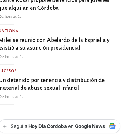
que alquilan en Córdoba
1 hora atrás
NACIONAL
Milei se reunió con Abelardo de la Espriella y
asistió a su asunción presidencial
2 horas atrás
SUCESOS
Un detenido por tenencia y distribución de
material de abuso sexual infantil
2 horas atrás
+
Seguí a
Hoy Día Córdoba
en
Google News