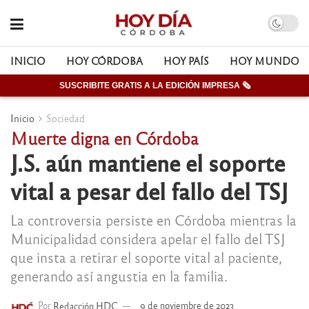
INICIO
HOY CÓRDOBA
HOY PAÍS
HOY MUNDO
SUSCRIBITE GRATIS A LA EDICIÓN IMPRESA 🗞
Inicio
Sociedad
Muerte digna en Córdoba
J.S. aún mantiene el soporte
vital a pesar del fallo del TSJ
La controversia persiste en Córdoba mientras la
Municipalidad considera apelar el fallo del TSJ
que insta a retirar el soporte vital al paciente,
generando así angustia en la familia.
Por
Redacción HDC
9 de noviembre de 2023