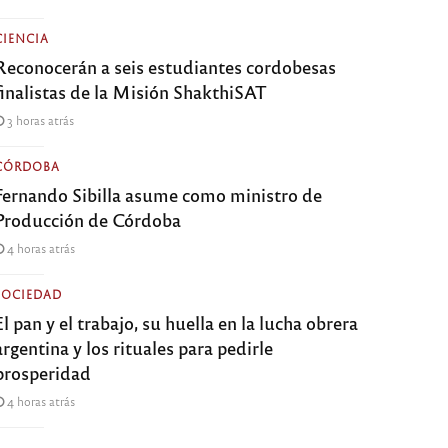
CIENCIA
Reconocerán a seis estudiantes cordobesas
finalistas de la Misión ShakthiSAT
3 horas atrás
CÓRDOBA
Fernando Sibilla asume como ministro de
Producción de Córdoba
4 horas atrás
SOCIEDAD
El pan y el trabajo, su huella en la lucha obrera
argentina y los rituales para pedirle
prosperidad
4 horas atrás