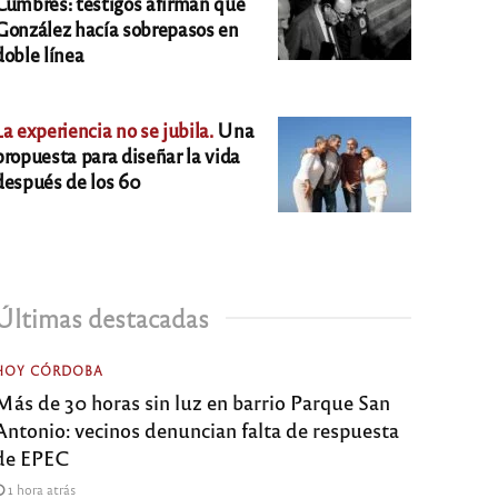
Cumbres: testigos afirman que
González hacía sobrepasos en
doble línea
La experiencia no se jubila.
Una
propuesta para diseñar la vida
después de los 60
Últimas destacadas
HOY CÓRDOBA
Más de 30 horas sin luz en barrio Parque San
Antonio: vecinos denuncian falta de respuesta
de EPEC
1 hora atrás