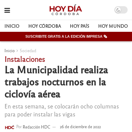
INICIO
HOY CÓRDOBA
HOY PAÍS
HOY MUNDO
SUSCRIBITE GRATIS A LA EDICIÓN IMPRESA 🗞
Inicio
Sociedad
Instalaciones
La Municipalidad realiza
trabajos nocturnos en la
ciclovía aérea
En esta semana, se colocarán ocho columnas
para poder instalar las vigas
Por
Redacción HDC
26 de diciembre de 2022