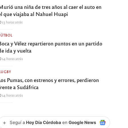
Murió una niña de tres años al caer el auto en
el que viajaba al Nahuel Huapi
13 horas atrás
FÚTBOL
Boca y Vélez repartieron puntos en un partido
de ida y vuelta
14 horas atrás
RUGBY
Los Pumas, con estrenos y errores, perdieron
frente a Sudáfrica
14 horas atrás
+
Seguí a
Hoy Día Córdoba
en
Google News