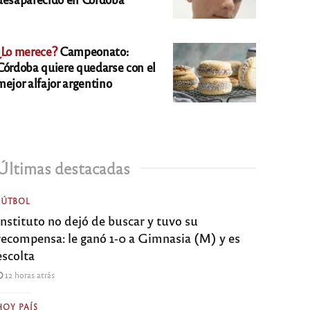
¿Lo merece?
Campeonato:
Córdoba quiere quedarse con el
mejor alfajor argentino
Últimas destacadas
FÚTBOL
Instituto no dejó de buscar y tuvo su
recompensa: le ganó 1-0 a Gimnasia (M) y es
escolta
12 horas atrás
HOY PAÍS