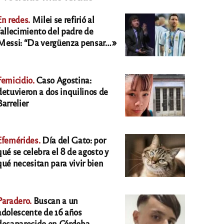
En redes.
Milei se refirió al
fallecimiento del padre de
Messi: “Da vergüenza pensar…»
Femicidio.
Caso Agostina:
detuvieron a dos inquilinos de
Barrelier
Efemérides.
Día del Gato: por
qué se celebra el 8 de agosto y
qué necesitan para vivir bien
Paradero.
Buscan a un
adolescente de 16 años
desaparecido en Córdoba