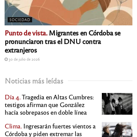
SOCIEDAD
Punto de vista.
Migrantes en Córdoba se
pronunciaron tras el DNU contra
extranjeros
30 de julio de 2026
Noticias más leídas
Día 4.
Tragedia en Altas Cumbres:
testigos afirman que González
hacía sobrepasos en doble línea
Clima.
Ingresarán fuertes vientos a
Córdoba y piden extremar las