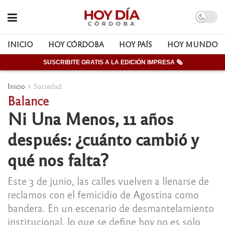
INICIO
HOY CÓRDOBA
HOY PAÍS
HOY MUNDO
SUSCRIBITE GRATIS A LA EDICIÓN IMPRESA 🗞
Inicio
Sociedad
Balance
Ni Una Menos, 11 años
después: ¿cuánto cambió y
qué nos falta?
Este 3 de junio, las calles vuelven a llenarse de
reclamos con el femicidio de Agostina como
bandera. En un escenario de desmantelamiento
institucional, lo que se define hoy no es solo