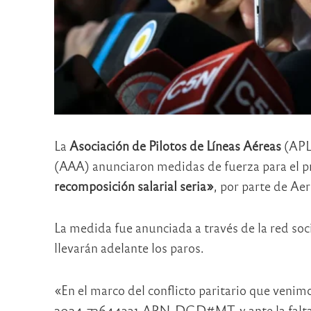
La
Asociación de Pilotos de Líneas Aéreas
(APLA
(AAA) anunciaron medidas de fuerza para el p
recomposición salarial seria»
, por parte de Ae
La medida fue anunciada a través de la red socia
llevarán adelante los paros.
«En el marco del conflicto paritario que veni
2024-72644331-APN-DGD#MT, y ante la falta de