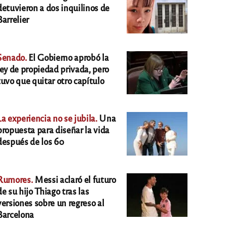
detuvieron a dos inquilinos de
Barrelier
Senado.
El Gobierno aprobó la
ley de propiedad privada, pero
tuvo que quitar otro capítulo
La experiencia no se jubila.
Una
propuesta para diseñar la vida
después de los 60
Rumores.
Messi aclaró el futuro
de su hijo Thiago tras las
versiones sobre un regreso al
Barcelona