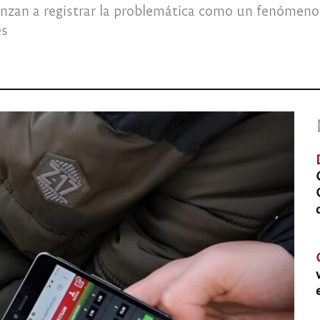
enzan a registrar la problemática como un fenómeno i
es