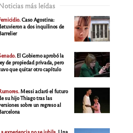
Noticias más leídas
Femicidio.
Caso Agostina:
detuvieron a dos inquilinos de
Barrelier
Senado.
El Gobierno aprobó la
ley de propiedad privada, pero
tuvo que quitar otro capítulo
Rumores.
Messi aclaró el futuro
de su hijo Thiago tras las
versiones sobre un regreso al
Barcelona
La experiencia no se jubila.
Una