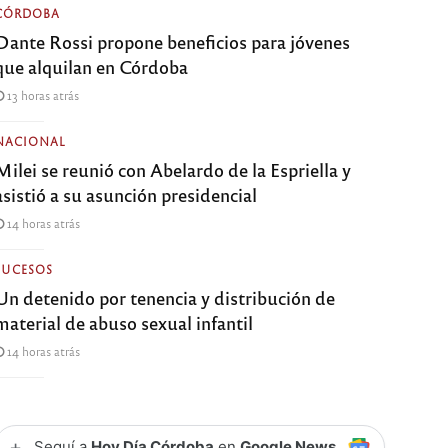
CÓRDOBA
Dante Rossi propone beneficios para jóvenes
que alquilan en Córdoba
13 horas atrás
NACIONAL
Milei se reunió con Abelardo de la Espriella y
asistió a su asunción presidencial
14 horas atrás
SUCESOS
Un detenido por tenencia y distribución de
material de abuso sexual infantil
14 horas atrás
+
Seguí a
Hoy Día Córdoba
en
Google News