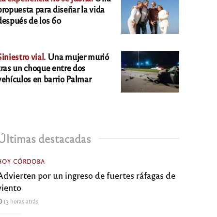
propuesta para diseñar la vida
después de los 60
Siniestro vial.
Una mujer murió
tras un choque entre dos
vehículos en barrio Palmar
Últimas destacadas
HOY CÓRDOBA
Advierten por un ingreso de fuertes ráfagas de
viento
13 horas atrás