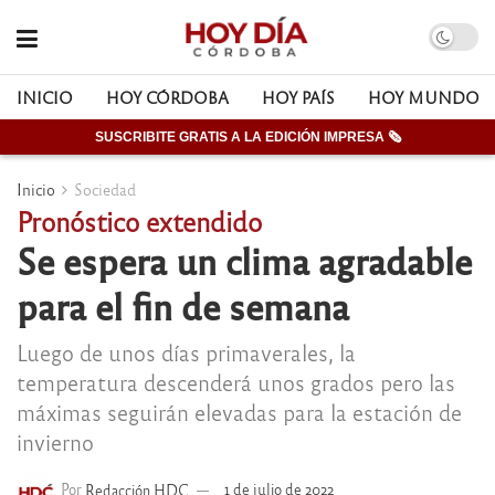
INICIO
HOY CÓRDOBA
HOY PAÍS
HOY MUNDO
SUSCRIBITE GRATIS A LA EDICIÓN IMPRESA 🗞
Inicio
Sociedad
Pronóstico extendido
Se espera un clima agradable
para el fin de semana
Luego de unos días primaverales, la
temperatura descenderá unos grados pero las
máximas seguirán elevadas para la estación de
invierno
Por
Redacción HDC
1 de julio de 2022