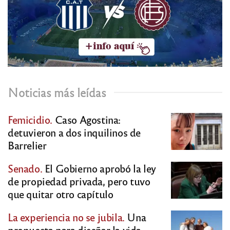
Noticias más leídas
Femicidio.
Caso Agostina:
detuvieron a dos inquilinos de
Barrelier
Senado.
El Gobierno aprobó la ley
de propiedad privada, pero tuvo
que quitar otro capítulo
La experiencia no se jubila.
Una
propuesta para diseñar la vida