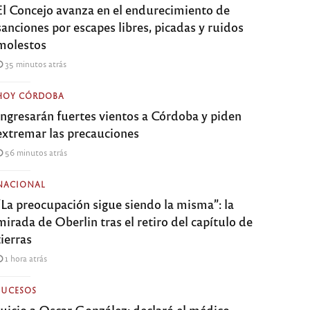
El Concejo avanza en el endurecimiento de
sanciones por escapes libres, picadas y ruidos
molestos
35 minutos atrás
HOY CÓRDOBA
Ingresarán fuertes vientos a Córdoba y piden
extremar las precauciones
56 minutos atrás
NACIONAL
“La preocupación sigue siendo la misma”: la
mirada de Oberlin tras el retiro del capítulo de
tierras
1 hora atrás
SUCESOS
Juicio a Oscar González: declaró el médico