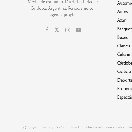
Medio de comunicación de la ciudad de
Automo
Córdoba, Argentina. Periodismo con
Autos
agenda propia.
Azar
Basquet
Boxeo
Ciencia
Columni
Córdob
Cultura
Deporte
Economí
Espectá
© 1997-2026 - Hoy Día Córdoba - Todos los derechos reservados. Des