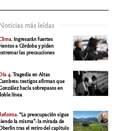
Noticias más leídas
Clima.
Ingresarán fuertes
vientos a Córdoba y piden
extremar las precauciones
Día 4.
Tragedia en Altas
Cumbres: testigos afirman que
González hacía sobrepasos en
doble línea
Reforma.
“La preocupación sigue
siendo la misma”: la mirada de
Oberlin tras el retiro del capítulo