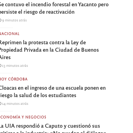
Se contuvo el incendio forestal en Yacanto pero
persiste el riesgo de reactivación
9 minutos atrás
NACIONAL
Reprimen la protesta contra la Ley de
Propiedad Privada en la Ciudad de Buenos
Aires
13 minutos atrás
HOY CÓRDOBA
Cloacas en el ingreso de una escuela ponen en
riesgo la salud de los estudiantes
14 minutos atrás
ECONOMÍA Y NEGOCIOS
La UIA respondió a Caputo y cuestionó sus
críticas a la industria: «No ayudan al diálogo»