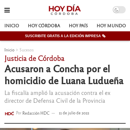
INICIO
HOY CÓRDOBA
HOY PAÍS
HOY MUNDO
SUSCRIBITE GRATIS A LA EDICIÓN IMPRESA 🗞
Inicio
Sucesos
Justicia de Córdoba
Acusaron a Concha por el
homicidio de Luana Ludueña
La fiscalía amplió la acusación contra el ex
director de Defensa Civil de la Provincia
Por
Redacción HDC
11 de julio de 2022