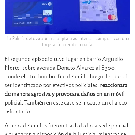
La Policía detuvo a un naranjita tras intentar comprar con una
tarjeta de crédito robada.
El segundo episodio tuvo lugar en barrio Argüello
Norte, sobre avenida Donato Álvarez al 8300,
donde el otro hombre fue detenido luego de que, al
ser identificado por efectivos policiales,
reaccionara
de manera agresiva y provocara daños en un móvil
policial
. También en este caso se incautó un chaleco
refractario.
Ambos detenidos fueron trasladados a sede policial
y quedaron a disposición de la Justicia, mientras se