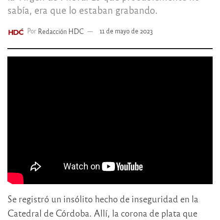
sabía, era que lo estaban grabando.
Por
Redacción HDC
11 de mayo de 2023
Se registró un insólito hecho de inseguridad en la
Catedral de Córdoba. Allí, la corona de plata que