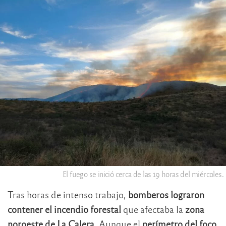
El fuego se inició cerca de las 19 horas del miércoles.
Tras horas de intenso trabajo,
bomberos lograron
contener el incendio forestal
que afectaba la
zona
noroeste de La Calera
. Aunque el
perímetro del foco