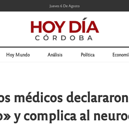
Jueves 6 De Agosto
Hoy Mundo
Análisis
Política
Economí
os médicos declararon
o» y complica al neur