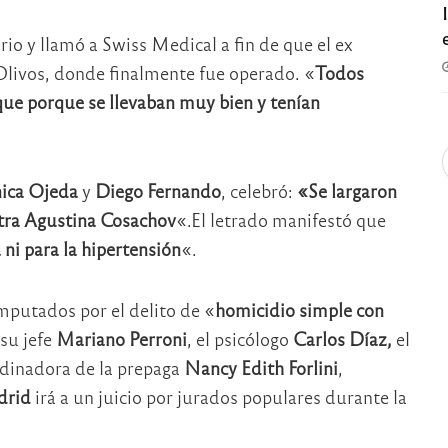
io y llamó a Swiss Medical a fin de que el ex
a Olivos, donde finalmente fue operado. «
Todos
que porque se llevaban muy bien y tenían
ica Ojeda
y
Diego Fernando
, celebró:
«Se largaron
atra Agustina Cosachov
«.El letrado manifestó que
 ni para la hipertensión
«.
putados por el delito de «
homicidio simple con
 su jefe
Mariano Perroni
, el psicólogo
Carlos Díaz,
el
rdinadora de la prepaga
Nancy Edith Forlini
,
drid
irá a un juicio por jurados populares durante la