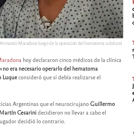
Armando Maradona luego de la operación del hematoma subdural
 Maradona
hoy declararon cinco médicos de la clínica
 «
no era necesario operarlo del hematoma
o Luque
consideró que sí debía realizarse el
icias Argentinas que el neurocirujano
Guillermo
Martín Cesarini
decidieron no llevar a cabo el
ugador decidió lo contrario.