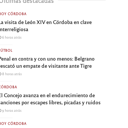
Últimas destacadas
HOY CÓRDOBA
La visita de León XIV en Córdoba en clave
interreligiosa
6 horas atrás
FÚTBOL
Penal en contra y con uno menos: Belgrano
rescató un empate de visitante ante Tigre
8 horas atrás
CÓRDOBA
El Concejo avanza en el endurecimiento de
sanciones por escapes libres, picadas y ruidos
9 horas atrás
HOY CÓRDOBA