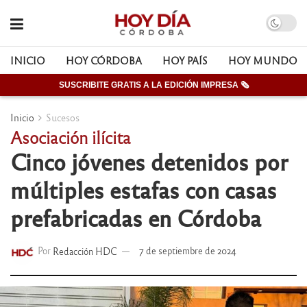
INICIO
HOY CÓRDOBA
HOY PAÍS
HOY MUNDO
SUSCRIBITE GRATIS A LA EDICIÓN IMPRESA 🗞
Inicio
Sucesos
Asociación ilícita
Cinco jóvenes detenidos por
múltiples estafas con casas
prefabricadas en Córdoba
Por
Redacción HDC
7 de septiembre de 2024