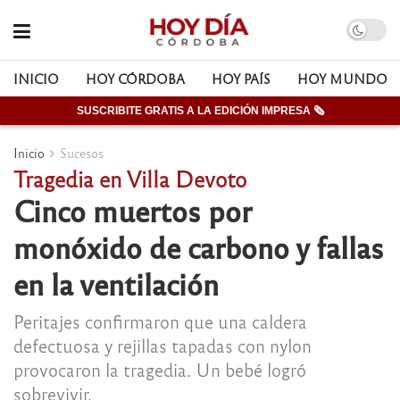
INICIO
HOY CÓRDOBA
HOY PAÍS
HOY MUNDO
SUSCRIBITE GRATIS A LA EDICIÓN IMPRESA 🗞
Inicio
Sucesos
Tragedia en Villa Devoto
Cinco muertos por
monóxido de carbono y fallas
en la ventilación
Peritajes confirmaron que una caldera
defectuosa y rejillas tapadas con nylon
provocaron la tragedia. Un bebé logró
sobrevivir.