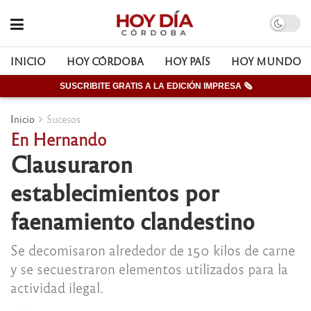
INICIO
HOY CÓRDOBA
HOY PAÍS
HOY MUNDO
SUSCRIBITE GRATIS A LA EDICIÓN IMPRESA 🗞
Inicio
Sucesos
En Hernando
Clausuraron
establecimientos por
faenamiento clandestino
Se decomisaron alrededor de 150 kilos de carne
y se secuestraron elementos utilizados para la
actividad ilegal.