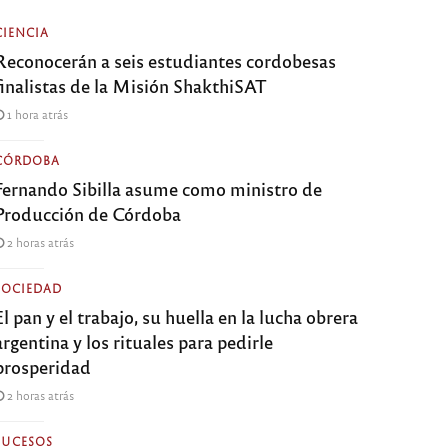
CIENCIA
Reconocerán a seis estudiantes cordobesas
finalistas de la Misión ShakthiSAT
1 hora atrás
CÓRDOBA
Fernando Sibilla asume como ministro de
Producción de Córdoba
2 horas atrás
SOCIEDAD
El pan y el trabajo, su huella en la lucha obrera
argentina y los rituales para pedirle
prosperidad
2 horas atrás
SUCESOS