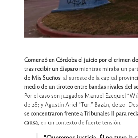
Comenzó en Córdoba el juicio por el crimen de
tras recibir un disparo
mientras miraba un parti
de Mis Sueños
, al sureste de la capital provinc
medio de un tiroteo entre bandas rivales del s
Por el caso son juzgados Manuel Ezequiel “Wil
de 28; y Agustín Ariel “Turi” Bazán, de 20. Des
se concentraron frente a Tribunales II para rec
causa
, en un contexto de fuerte tensión.
“Queremos justicia. Él no tuvo la c