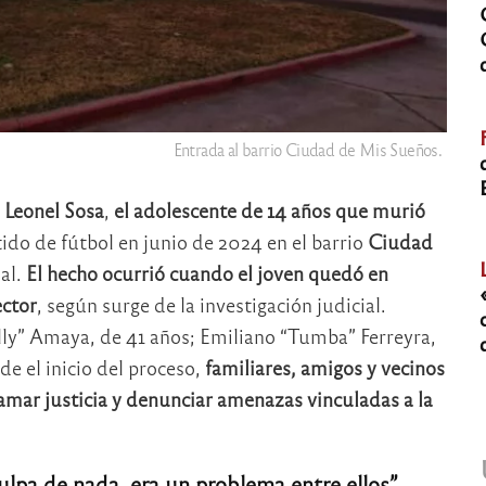
Entrada al barrio Ciudad de Mis Sueños.
 Leonel Sosa
,
el adolescente de 14 años que murió
do de fútbol en junio de 2024 en el barrio
Ciudad
ial.
El hecho ocurrió cuando el joven quedó en
ector
, según surge de la investigación judicial.
ly” Amaya, de 41 años; Emiliano “Tumba” Ferreyra,
de el inicio del proceso,
familiares, amigos y vecinos
lamar justicia y denunciar amenazas vinculadas a la
ulpa de nada, era un problema entre ellos”
,