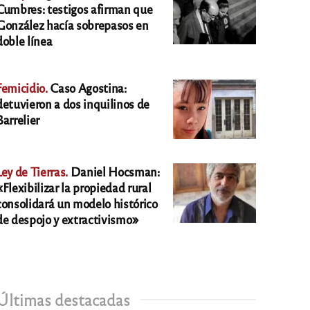
Cumbres: testigos afirman que
González hacía sobrepasos en
doble línea
Femicidio.
Caso Agostina:
detuvieron a dos inquilinos de
Barrelier
Ley de Tierras.
Daniel Hocsman:
«Flexibilizar la propiedad rural
consolidará un modelo histórico
de despojo y extractivismo»
Últimas destacadas