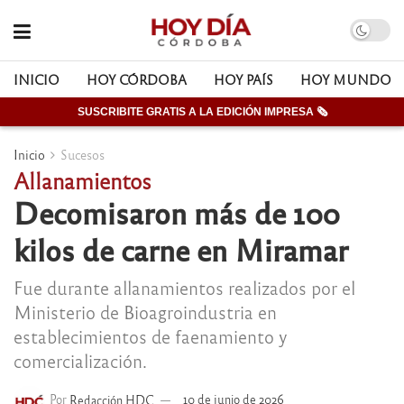
INICIO
HOY CÓRDOBA
HOY PAÍS
HOY MUNDO
SUSCRIBITE GRATIS A LA EDICIÓN IMPRESA 🗞
Inicio
Sucesos
Allanamientos
Decomisaron más de 100
kilos de carne en Miramar
Fue durante allanamientos realizados por el
Ministerio de Bioagroindustria en
establecimientos de faenamiento y
comercialización.
Por
Redacción HDC
10 de junio de 2026