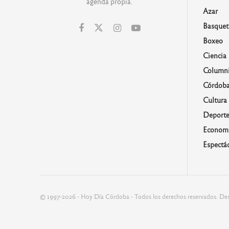
agenda propia.
Azar
Basquet
Boxeo
Ciencia
Columni
Córdob
Cultura
Deporte
Economí
Espectá
© 1997-2026 - Hoy Día Córdoba - Todos los derechos reservados. Des