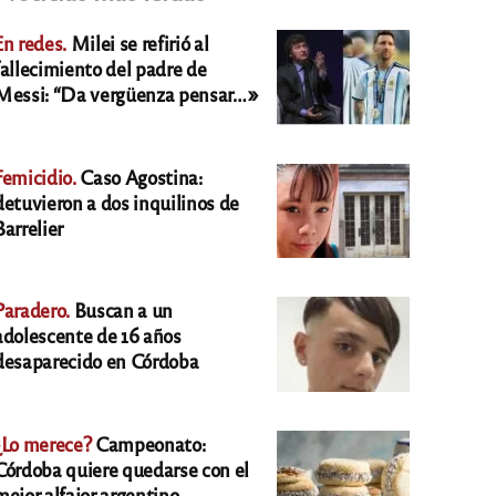
En redes.
Milei se refirió al
fallecimiento del padre de
Messi: “Da vergüenza pensar…»
Femicidio.
Caso Agostina:
detuvieron a dos inquilinos de
Barrelier
Paradero.
Buscan a un
adolescente de 16 años
desaparecido en Córdoba
¿Lo merece?
Campeonato:
Córdoba quiere quedarse con el
mejor alfajor argentino