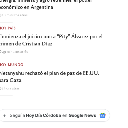
económico en Argentina
18 minutos atrás
HOY PAÍS
Comienza el juicio contra “Pity” Álvarez por el
crimen de Cristian Díaz
49 minutos atrás
HOY MUNDO
Netanyahu rechazó el plan de paz de EE.UU.
para Gaza
1 hora atrás
+
Seguí a
Hoy Día Córdoba
en
Google News