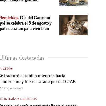
Efemérides.
Día del Gato: por
qué se celebra el 8 de agosto y
qué necesitan para vivir bien
Últimas destacadas
SUCESOS
Se fracturó el tobillo mientras hacía
senderismo y fue rescatada por el DUAR
10 minutos atrás
ECONOMÍA Y NEGOCIOS
Energía, minería y agro redefinen el poder