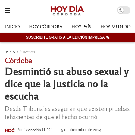
INICIO
HOY CÓRDOBA
HOY PAÍS
HOY MUNDO
SUSCRIBITE GRATIS A LA EDICIÓN IMPRESA 🗞
Inicio
Sucesos
Córdoba
Desmintió su abuso sexual y
dice que la Justicia no la
escucha
Desde Tribunales aseguran que existen pruebas
fehacientes de que el hecho ocurrió
Por
Redacción HDC
5 de diciembre de 2024