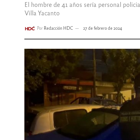
El hombre de 41 años sería personal polic
Villa Yacanto
Por
Redacción HDC
27 de febrero de 2024