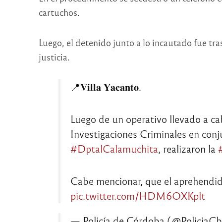
cartuchos.
Luego, el detenido junto a lo incautado fue tra
justicia.
📍𝐕𝐢𝐥𝐥𝐚 𝐘𝐚𝐜𝐚𝐧𝐭𝐨.
Luego de un operativo llevado a cab
Investigaciones Criminales en conj
#DptalCalamuchita
, realizaron la
Cabe mencionar, que el aprehendid
pic.twitter.com/HDM6OXKplt
— Policía de Córdoba (@PoliciaC