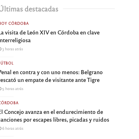
Últimas destacadas
HOY CÓRDOBA
La visita de León XIV en Córdoba en clave
interreligiosa
3 horas atrás
FÚTBOL
Penal en contra y con uno menos: Belgrano
rescató un empate de visitante ante Tigre
5 horas atrás
CÓRDOBA
El Concejo avanza en el endurecimiento de
sanciones por escapes libres, picadas y ruidos
6 horas atrás