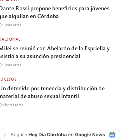
Dante Rossi propone beneficios para jóvenes
que alquilan en Córdoba
1 hora atrás
NACIONAL
Milei se reunió con Abelardo de la Espriella y
asistió a su asunción presidencial
1 hora atrás
SUCESOS
Un detenido por tenencia y distribución de
material de abuso sexual infantil
2 horas atrás
+
Seguí a
Hoy Día Córdoba
en
Google News