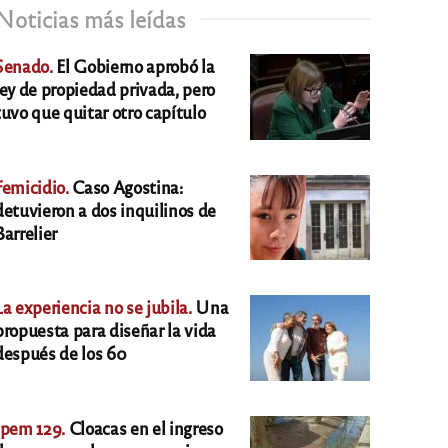
Noticias más leídas
Senado.
El Gobierno aprobó la
ley de propiedad privada, pero
tuvo que quitar otro capítulo
Femicidio.
Caso Agostina:
detuvieron a dos inquilinos de
Barrelier
La experiencia no se jubila.
Una
propuesta para diseñar la vida
después de los 60
Ipem 129.
Cloacas en el ingreso