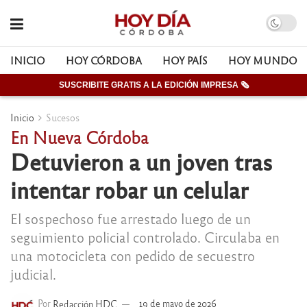
INICIO
HOY CÓRDOBA
HOY PAÍS
HOY MUNDO
SUSCRIBITE GRATIS A LA EDICIÓN IMPRESA 🗞
Inicio
Sucesos
En Nueva Córdoba
Detuvieron a un joven tras
intentar robar un celular
El sospechoso fue arrestado luego de un
seguimiento policial controlado. Circulaba en
una motocicleta con pedido de secuestro
judicial.
Por
Redacción HDC
19 de mayo de 2026