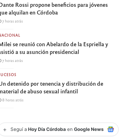
Dante Rossi propone beneficios para jóvenes
que alquilan en Córdoba
7 horas atrás
NACIONAL
Milei se reunió con Abelardo de la Espriella y
asistió a su asunción presidencial
7 horas atrás
SUCESOS
Un detenido por tenencia y distribución de
material de abuso sexual infantil
8 horas atrás
+
Seguí a
Hoy Día Córdoba
en
Google News