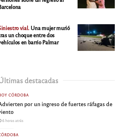
Barcelona
Siniestro vial.
Una mujer murió
tras un choque entre dos
vehículos en barrio Palmar
Últimas destacadas
HOY CÓRDOBA
Advierten por un ingreso de fuertes ráfagas de
viento
6 horas atrás
CÓRDOBA