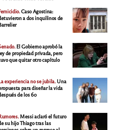
Femicidio.
Caso Agostina:
detuvieron a dos inquilinos de
Barrelier
Senado.
El Gobierno aprobó la
ley de propiedad privada, pero
tuvo que quitar otro capítulo
La experiencia no se jubila.
Una
propuesta para diseñar la vida
después de los 60
Rumores.
Messi aclaró el futuro
de su hijo Thiago tras las
versiones sobre un regreso al