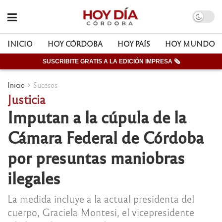
INICIO
HOY CÓRDOBA
HOY PAÍS
HOY MUNDO
SUSCRIBITE GRATIS A LA EDICIÓN IMPRESA 🗞
Inicio
Sucesos
Justicia
Imputan a la cúpula de la
Cámara Federal de Córdoba
por presuntas maniobras
ilegales
La medida incluye a la actual presidenta del
cuerpo, Graciela Montesi, el vicepresidente