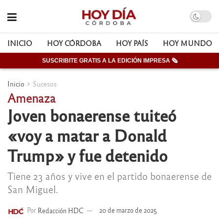
INICIO
HOY CÓRDOBA
HOY PAÍS
HOY MUNDO
SUSCRIBITE GRATIS A LA EDICIÓN IMPRESA 🗞
Inicio
Sucesos
Amenaza
Joven bonaerense tuiteó
«voy a matar a Donald
Trump» y fue detenido
Tiene 23 años y vive en el partido bonaerense de
San Miguel.
Por
Redacción HDC
20 de marzo de 2025