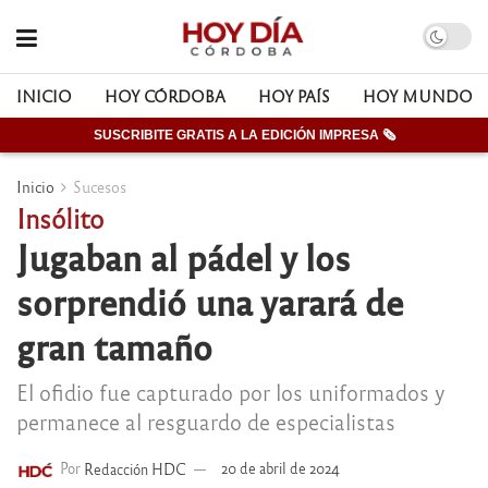
INICIO
HOY CÓRDOBA
HOY PAÍS
HOY MUNDO
SUSCRIBITE GRATIS A LA EDICIÓN IMPRESA 🗞
Inicio
Sucesos
Insólito
Jugaban al pádel y los
sorprendió una yarará de
gran tamaño
El ofidio fue capturado por los uniformados y
permanece al resguardo de especialistas
Por
Redacción HDC
20 de abril de 2024