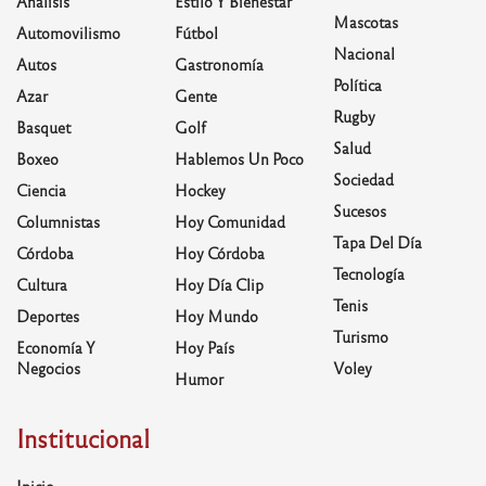
Análisis
Estilo Y Bienestar
Mascotas
Automovilismo
Fútbol
Nacional
Autos
Gastronomía
Política
Azar
Gente
Rugby
Basquet
Golf
Salud
Boxeo
Hablemos Un Poco
Sociedad
Ciencia
Hockey
Sucesos
Columnistas
Hoy Comunidad
Tapa Del Día
Córdoba
Hoy Córdoba
Tecnología
Cultura
Hoy Día Clip
Tenis
Deportes
Hoy Mundo
Turismo
Economía Y
Hoy País
Negocios
Voley
Humor
Institucional
Inicio