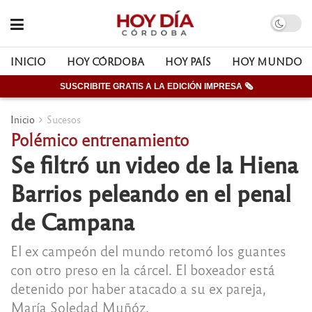
INICIO
HOY CÓRDOBA
HOY PAÍS
HOY MUNDO
SUSCRIBITE GRATIS A LA EDICIÓN IMPRESA 🗞
Inicio
Sucesos
Polémico entrenamiento
Se filtró un video de la Hiena
Barrios peleando en el penal
de Campana
El ex campeón del mundo retomó los guantes
con otro preso en la cárcel. El boxeador está
detenido por haber atacado a su ex pareja,
María Soledad Muñóz.