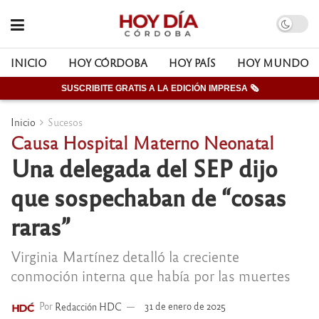
INICIO
HOY CÓRDOBA
HOY PAÍS
HOY MUNDO
SUSCRIBITE GRATIS A LA EDICIÓN IMPRESA 🗞
Inicio
Sucesos
Causa Hospital Materno Neonatal
Una delegada del SEP dijo
que sospechaban de “cosas
raras”
Virginia Martínez detalló la creciente
conmoción interna que había por las muertes
Por
Redacción HDC
31 de enero de 2025