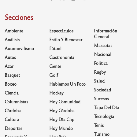
Secciones
Ambiente
Espectáculos
Información
General
Análisis
Estilo Y Bienestar
Mascotas
Automovilismo
Fútbol
Nacional
Autos
Gastronomía
Política
Azar
Gente
Rugby
Basquet
Golf
Salud
Boxeo
Hablemos Un Poco
Sociedad
Ciencia
Hockey
Sucesos
Columnistas
Hoy Comunidad
Tapa Del Día
Córdoba
Hoy Córdoba
Tecnología
Cultura
Hoy Día Clip
Tenis
Deportes
Hoy Mundo
Turismo
Economía Y
Hoy País