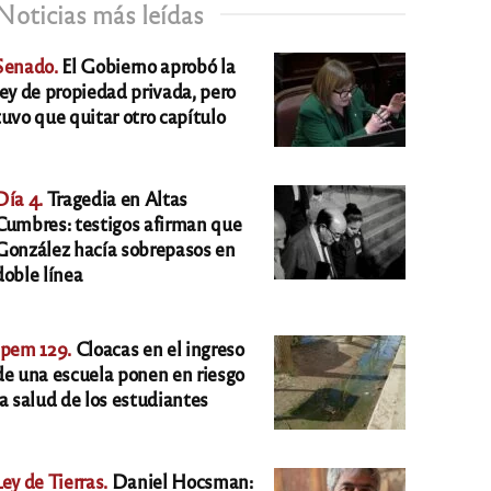
Noticias más leídas
Senado.
El Gobierno aprobó la
ley de propiedad privada, pero
tuvo que quitar otro capítulo
Día 4.
Tragedia en Altas
Cumbres: testigos afirman que
González hacía sobrepasos en
doble línea
Ipem 129.
Cloacas en el ingreso
de una escuela ponen en riesgo
la salud de los estudiantes
Ley de Tierras.
Daniel Hocsman: