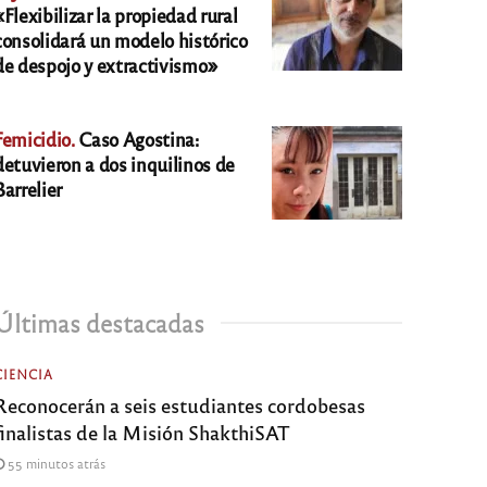
«Flexibilizar la propiedad rural
consolidará un modelo histórico
de despojo y extractivismo»
Femicidio.
Caso Agostina:
detuvieron a dos inquilinos de
Barrelier
Últimas destacadas
CIENCIA
Reconocerán a seis estudiantes cordobesas
finalistas de la Misión ShakthiSAT
55 minutos atrás