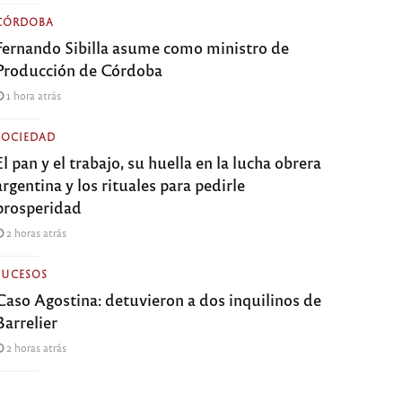
CÓRDOBA
Fernando Sibilla asume como ministro de
Producción de Córdoba
1 hora atrás
SOCIEDAD
El pan y el trabajo, su huella en la lucha obrera
argentina y los rituales para pedirle
prosperidad
2 horas atrás
SUCESOS
Caso Agostina: detuvieron a dos inquilinos de
Barrelier
2 horas atrás