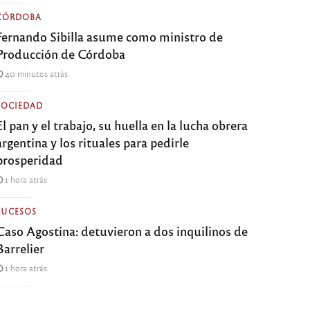
CÓRDOBA
Fernando Sibilla asume como ministro de
Producción de Córdoba
40 minutos atrás
SOCIEDAD
El pan y el trabajo, su huella en la lucha obrera
argentina y los rituales para pedirle
prosperidad
1 hora atrás
SUCESOS
Caso Agostina: detuvieron a dos inquilinos de
Barrelier
1 hora atrás