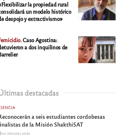
«Flexibilizar la propiedad rural
consolidará un modelo histórico
de despojo y extractivismo»
Femicidio.
Caso Agostina:
detuvieron a dos inquilinos de
Barrelier
Últimas destacadas
CIENCIA
Reconocerán a seis estudiantes cordobesas
finalistas de la Misión ShakthiSAT
10 minutos atrás