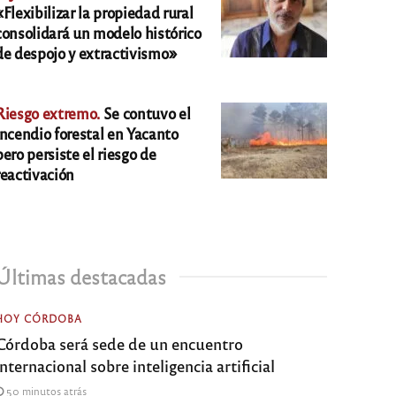
«Flexibilizar la propiedad rural
consolidará un modelo histórico
de despojo y extractivismo»
Riesgo extremo.
Se contuvo el
incendio forestal en Yacanto
pero persiste el riesgo de
reactivación
Últimas destacadas
HOY CÓRDOBA
Córdoba será sede de un encuentro
internacional sobre inteligencia artificial
50 minutos atrás